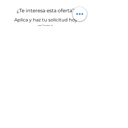
¿Te interesa esta oferta?
Aplica y haz tu solicitud hoy
mismo.
Enviar mi CV
Suscríbete a nuestra newsletter y entérate de todo lo que
pasa en
JOLFAMAR
®
Suscribirse
*Cancela tu suscripción en cualquier momento